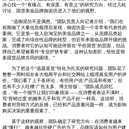
决心找一个“有痛点、有深度、有意义”的研究方向。经过几轮
讨论，国货美妆品牌御泥坊进入了他们的视野。
“选御泥坊不是偶然。”团队负责人向记者介绍，“我们在
前期做了大量信息梳理后发现，御泥坊是一个非常有代表性的
案例。它是第一批入驻淘宝的美妆品牌之一，从泥膜品类起
家，完成了向综合性品牌的转型，但近年来面临品牌升级的挑
战。消费者对它的认知可能还停留在‘平价国货’的层面，但品
牌自己希望被看作‘专业护肤专家’。这种认知差距，恰恰是很
多国货品牌共同的困境。”
为了把这个“选题直觉”转化为扎实的研究问题，团队花了
整整一周时间在各大电商平台和社交网站上梳理真实用户的评
价。“我们看了上千条评论，有些用户说‘产品温和有效’，但
也有不少人吐槽‘广告太多、博主恰饭’。”团队成员回忆
道，“有一个细节让我们印象很深——当消费者表达不满时，
骂‘营销过度’的频率几乎和骂‘产品不好’一样高。这说明，消
费者对营销方式的反感，已经和产品质量问题一样，成为影响
购买决策的重要因素了。”
基于这样的观察，团队确定了研究方向：在消费者越来
越“懂行”、越来越抗拒硬广告的当下，品牌应该如何与用户建