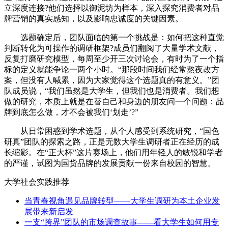
立深度连接?他们选择以御泥坊为样本，深入探究消费者对品
牌营销的真实感知，以及影响忠诚度的关键因素。
选题确定后，团队面临的第一个挑战是：如何把这种直觉
判断转化为可操作的调研框架?成员们翻阅了大量学术文献，
反复打磨研究模型，每周至少开三次讨论会，有时为了一个指
标的定义就能争论一两个小时。“那段时间我们经常熬夜改方
案，但没有人喊累，因为大家觉得这个选题真的有意义。”团
队成员说，“我们虽然是大学生，但我们也是消费者。我们想
做的研究，本质上就是在替自己和身边的朋友问一个问题：品
牌到底怎么做，才不会被我们‘划走’?”
从日常困惑到学术选题，从个人感受到系统研究，“国色
研真”团队的探索之路，正是无数大学生调研者正在经历的成
长缩影。在“正大杯”这片赛场上，他们用年轻人的敏锐和学者
的严谨，试图为国货品牌的发展贡献一份来自校园的智慧。
大学社会实践推荐
当青春视角遇见品牌转型——大学生调研为本土企业发
展带来新启发
一支“跨界”团队的市场调查故事——看大学生如何用专