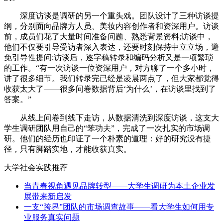
深度访谈是调研的另一个重头戏。团队设计了三种访谈提
纲，分别面向品牌方人员、美妆内容创作者和资深用户。访谈
前，成员们花了大量时间准备问题、熟悉背景资料;访谈中，
他们不仅要引导受访者深入表达，还要时刻保持中立立场，避
免引导性提问;访谈后，逐字稿转录和编码分析又是一项繁琐
的工作。“有一次访谈一位资深用户，对方聊了一个多小时，
讲了很多细节。我们转录完已经是凌晨两点了，但大家都觉得
收获太大了——很多问卷数据背后‘为什么’，在访谈里找到了
答案。”
从线上问卷到线下走访，从数据清洗到深度访谈，这支大
学生调研团队用自己的“笨功夫”，完成了一次扎实的市场调
研。他们的经历也印证了一个朴素的道理：好的研究没有捷
径，只有脚踏实地，才能收获真实。
大学社会实践推荐
当青春视角遇见品牌转型——大学生调研为本土企业发
展带来新启发
一支“跨界”团队的市场调查故事——看大学生如何用专
业服务真实问题