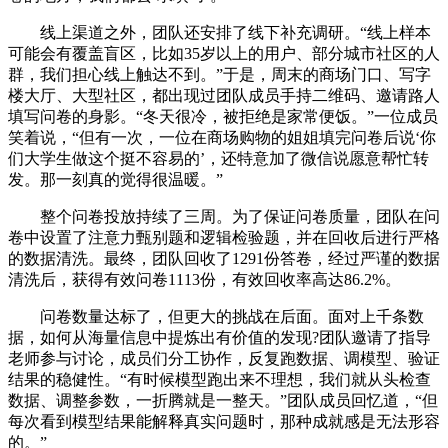
线上渠道之外，团队还安排了线下补充调研。“线上样本
可能会有覆盖盲区，比如35岁以上的用户、部分城市社区的人
群，我们担心线上触达不到。”于是，周末的商场门口、写字
楼大厅、大型社区，都出现过团队成员手持二维码、邀请路人
填写问卷的身影。“冬天很冷，被拒绝是家常便饭。”一位成员
笑着说，“但有一次，一位在商场购物的姐姐填完问卷后说‘你
们大学生做这个挺不容易的’，还特意加了微信说愿意帮忙转
发。那一刻真的觉得很温暖。”
整个问卷投放持续了三周。为了保证问卷质量，团队在问
卷中设置了注意力甄别题和逻辑检验题，并在回收后进行严格
的数据清洗。最终，团队回收了1291份答卷，经过严谨的数据
清洗后，获得有效问卷1113份，有效回收率高达86.2%。
问卷数量达标了，但更大的挑战在后面。面对上千条数
据，如何从海量信息中提炼出有价值的发现?团队邀请了指导
老师参与讨论，成员们分工协作，反复跑数据、调模型、验证
结果的稳健性。“有时候模型跑出来不理想，我们就从头检查
数据、调整参数，一折腾就是一整天。”团队成员回忆道，“但
每次看到模型结果能解释真实问题时，那种成就感是无法形容
的。”