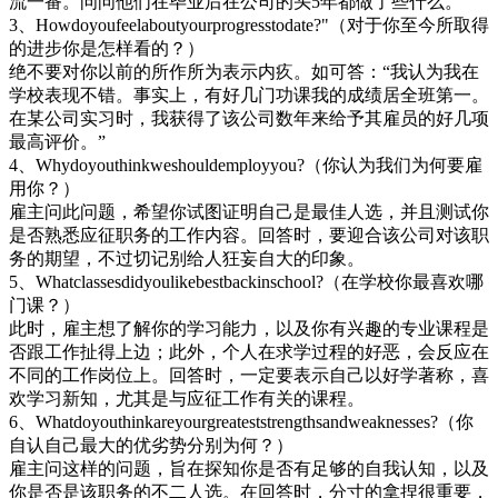
流一番。问问他们在毕业后在公司的头5年都做了些什么。
3、Howdoyoufeelaboutyourprogresstodate?"（对于你至今所取得
的进步你是怎样看的？）
绝不要对你以前的所作所为表示内疚。如可答：“我认为我在
学校表现不错。事实上，有好几门功课我的成绩居全班第一。
在某公司实习时，我获得了该公司数年来给予其雇员的好几项
最高评价。”
4、Whydoyouthinkweshouldemployyou?（你认为我们为何要雇
用你？）
雇主问此问题，希望你试图证明自己是最佳人选，并且测试你
是否熟悉应征职务的工作内容。回答时，要迎合该公司对该职
务的期望，不过切记别给人狂妄自大的印象。
5、Whatclassesdidyoulikebestbackinschool?（在学校你最喜欢哪
门课？）
此时，雇主想了解你的学习能力，以及你有兴趣的专业课程是
否跟工作扯得上边；此外，个人在求学过程的好恶，会反应在
不同的工作岗位上。回答时，一定要表示自己以好学著称，喜
欢学习新知，尤其是与应征工作有关的课程。
6、Whatdoyouthinkareyourgreateststrengthsandweaknesses?（你
自认自己最大的优劣势分别为何？）
雇主问这样的问题，旨在探知你是否有足够的自我认知，以及
你是否是该职务的不二人选。在回答时，分寸的拿捏很重要，