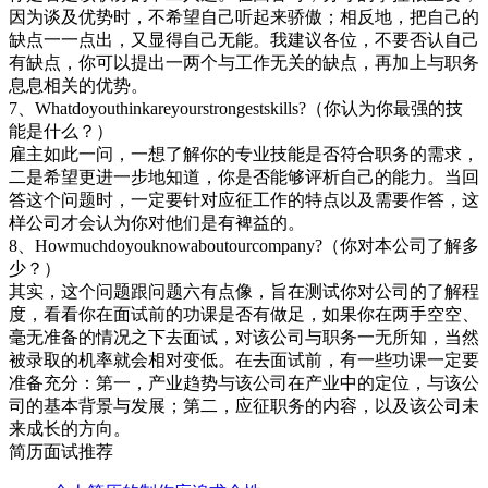
因为谈及优势时，不希望自己听起来骄傲；相反地，把自己的
缺点一一点出，又显得自己无能。我建议各位，不要否认自己
有缺点，你可以提出一两个与工作无关的缺点，再加上与职务
息息相关的优势。
7、Whatdoyouthinkareyourstrongestskills?（你认为你最强的技
能是什么？）
雇主如此一问，一想了解你的专业技能是否符合职务的需求，
二是希望更进一步地知道，你是否能够评析自己的能力。当回
答这个问题时，一定要针对应征工作的特点以及需要作答，这
样公司才会认为你对他们是有裨益的。
8、Howmuchdoyouknowaboutourcompany?（你对本公司了解多
少？）
其实，这个问题跟问题六有点像，旨在测试你对公司的了解程
度，看看你在面试前的功课是否有做足，如果你在两手空空、
毫无准备的情况之下去面试，对该公司与职务一无所知，当然
被录取的机率就会相对变低。在去面试前，有一些功课一定要
准备充分：第一，产业趋势与该公司在产业中的定位，与该公
司的基本背景与发展；第二，应征职务的内容，以及该公司未
来成长的方向。
简历面试推荐