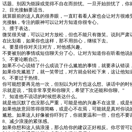
话题。别因为烦躁或觉得不自在而担忧。一旦开始担忧了，你
2、目光接触要适当。
就算眼前的这人真的很养眼，一直盯着看人家也会让对方很难
光接触，专注的眼神可以让对方知道你很专心。
3、擅于表达。
微笑很关键，可以让对方放松，但也不能只有微笑。说到严肃
在比划着，如果你也这样，那不用担心，继续下去。
4、要显得你对关注对方，对他感兴趣。
不要被别的事情或短信聊天分了心。让对方知道你在听着他说
5、不要论断自己。
如果不小心说错了什么或说了什么尴尬的事情，就要承认错误
如果你先尴尬了，就一笑带过，对方就会轻松下来，这让他知
6、不要过于热情。
你可能想要再见他一次，但别以为对方也这么想。谈话中的时
示就是说，“我非常享受和你聊天，希望下次还能和你聊。”
7、知道他不说话的时候想表达什么。
就是他沉默了也没那么严重，可能是他的兴趣不在这里，或是
如果他故意回答得很简略，或是心不在焉，可能就是真对你说
尴尬。如果这人好像被你吓到了，你就要温和一些，但也不要
8、减少浪漫的紧张感。
如果你想和这人搞浪漫，那么给你的建议正好相反。你尽管可