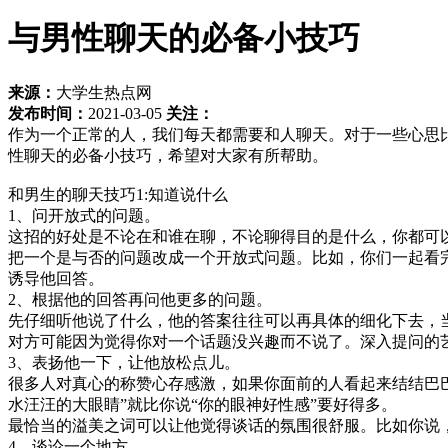
与男性聊天的必备小技巧
来源：
大学生热点网
发布时间：
2021-03-05
关注：
作为一个正常的人，我们每天都需要和人聊天。对于一些心思
性聊天的必备小技巧，希望对大家有所帮助。
和男生的聊天技巧1:知道说什么
1、问开放式的问题。
这招的好处是不论在和谁在聊，不论聊得目的是什么，你都可
把一个是与否的问题改成一个开放式问题。比如，你们一起看
诱导他回答。
2、根据他的回答再问他更多的问题。
先仔细听他说了什么，他的答案往往可以再具体的细化下去，
对方可能因为觉得你对一个话题没兴趣而不说了。深入提问的
3、表扬他一下，让他放松点儿。
很多人对真心的称赞心存感激，如果你面前的人看起来结结巴
水汪汪的大眼睛”就比你说“你的眼神好性感”要好得多。
最恰当的溢美之词可以让他觉得谈话的氛围很舒服。比如你说，
4、谈论一个地方。