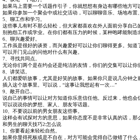
如果马上需要一个话题作引子，你就想想有身边有哪些地方可
如果你参加一个聚会中或社交活动，可以聊聊音乐、场地布置
5、聊工作和学习。
这些事儿有时不那么轻松，但大家都喜欢在外人面前分享自己
别抱怨工作或学业。在你们都有压力的时候，某种咆哮能制造
6、聊兴趣爱好。
工作虽是很好的谈资，而兴趣爱好可以让你们聊得更多。知道
可以开门见山的问他对什么有兴趣。
7、寻找共同点。
无论你们两个是在约会还是纯洁的友情，你们的交集可以让你
8、讲笑话。
人们都爱听故事，尤其是好笑的故事。如果你只是说几分钟之
插入这个故事里。可以说，“这事让我想起有一次…”
9、敞开自己。
说自己的事情可以让对方知道你乐意信任他。反过来，他也会
可以说说你的梦想、家人、朋友等话题。
10、不要说以前的男女朋友这些事。
这样会有试探对方的意思，如果你态度不是非常认真的话，那
和男生的聊天技巧2:怎么说
1、你要看起来轻松自然。
如果你显得死板或是不自在，对方可能会觉得自己做错了什么