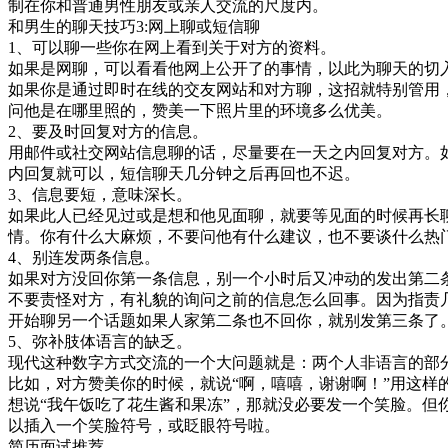
制在你和普通男性朋友或亲人交流的尺度内。
和男生的聊天技巧3:网上聊或短信聊
1、可以聊一些你在网上看到关于对方的资料。
如果是网聊，可以看看他网上公开了的事情，以此为聊天的切
如果你是通过即时在线的交友网站和对方聊，这招就特别管用
问他是在哪里照的，赞美一下照片里的环境多么优美。
2、要及时回复对方的信息。
用邮件或社交网站信息聊的话，尽量要在一天之内回复对方。
内回复就可以，短信聊天几分钟之后再回也不迟。
3、信息要短，意味深长。
如果此人已经见过或是想和他见面聊，就要等见面的时候再长
情。你有什么大麻烦，不要问他有什么建议，也不要谈什么热
4、别连发两条信息。
如果对方没回你第一条信息，别一个小时后又冲动的发出第二
不要责怪对方，有礼貌的询问之前的信息怎么回事。因为指责
开始聊另一个话题如果人家第二条也不回你，就别发第三条了
5、弥补肢体语言的缺乏。
现代这种数字方式交流的一个大问题就是：两个人非语言的部
比如，对方赞美你的时候，就说“啊，嘻嘻，谢谢啊！”用这
想说“我午饭吃了花生酱和果冻”，那就没必要发一个笑脸。
以插入一个笑脸符号，或眨眼符号啦。
简历面试推荐