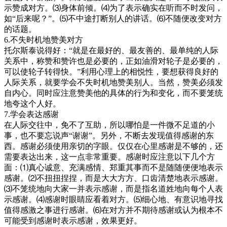
示赞成对方。⑶身体前倾。⑷为了表示确实在听而不时发问，
如“后来呢？”。⑸不中途打断别人的讲话。⑹不随便改变对方
的话题。
6.不失时机地赞美对方
托尔斯泰说得好：“就是在最好的、最友善的、最单纯的人际
关系中，称赞和赞许也是必要的，正如油滑对轮子是必要的，
可以使轮子转得快。”利用心理上的相悦性，要想获得良好的
人际关系，就要学会不失时机地赞美别人。当然，赞美必须发
自内心。同时应注意赞美他的具体的行为和变化，而不要笼统
地夸这个人好。
7.学会表达感谢
在人际交往中，免不了互助，所以哪怕是一件微不足道的小
事，也不要忘说声“谢谢”。另外，不断去发现值得感谢的东
西。感谢必须使用亲切的字眼。仅仅在心里感谢是不够的，还
需要表达出来，这一点非常重要。感谢时应注意以下几个方
面：⑴真心诚意、充满感情、郑重其事而不是随随便便地表示
感谢。⑵不扭扭捏捏，而是大大方方、口齿清楚地表示感谢。
⑶不笼统地向大家一并表示感谢，而是指名道姓地向每个人表
示感谢。⑷感谢时眼睛应看着对方。⑸细心地、有意识地寻找
值得感激之事进行感谢。⑹在对方并不期待感谢或认为根本不
可能受到感谢时表示感谢，效果更好。