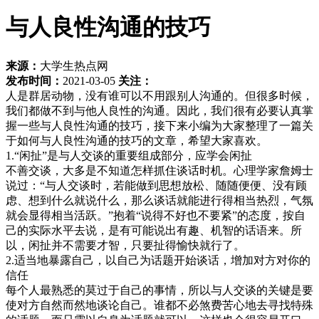
与人良性沟通的技巧
来源：
大学生热点网
发布时间：
2021-03-05
关注：
人是群居动物，没有谁可以不用跟别人沟通的。但很多时候，
我们都做不到与他人良性的沟通。因此，我们很有必要认真掌
握一些与人良性沟通的技巧，接下来小编为大家整理了一篇关
于如何与人良性沟通的技巧的文章，希望大家喜欢。
1.“闲扯”是与人交谈的重要组成部分，应学会闲扯
不善交谈，大多是不知道怎样抓住谈话时机。心理学家詹姆士
说过：“与人交谈时，若能做到思想放松、随随便便、没有顾
虑、想到什么就说什么，那么谈话就能进行得相当热烈，气氛
就会显得相当活跃。”抱着“说得不好也不要紧”的态度，按自
己的实际水平去说，是有可能说出有趣、机智的话语来。所
以，闲扯并不需要才智，只要扯得愉快就行了。
2.适当地暴露自己，以自己为话题开始谈话，增加对方对你的
信任
每个人最熟悉的莫过于自己的事情，所以与人交谈的关键是要
使对方自然而然地谈论自己。谁都不必煞费苦心地去寻找特殊