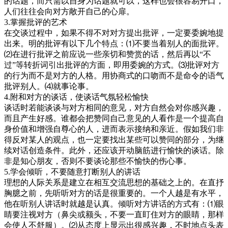
的话题，而只需以自身为话题就可以，这样也会很容易开口，
人们往往会向对方敞开自己的心扉。
3.掌握批评的艺术
在交谈过程中，如果不得不对对方提出批评，一定要委婉地提
出来。明的批评有以下几个特点：⑴不要当着别人的面批评。
⑵在进行批评之前应说一些亲切和赞赏的话，然后再以“不
过”等转折词引出批评的方面，即用委婉的方式。⑶批评对方
的行为而不是对方的人格。用协商式的口吻而不是命令的语气
批评别人。⑷就事论事。
4.附和对方的谈话，使谈话气氛轻松愉快
谈话时若能谈谈与对方相同的意见，对方自然会对你感兴趣，
而且产生好感。谁都会把赞同自己意见的人看作是一个提高自
身价值和增强自尊心的人，进而表示接纳和亲近。假如我们非
得反对某人的观点，也一定要找出某些可以赞同的部分，为继
续对话创造条件。此外，还应该开动脑筋进行愉快的谈话。除
非是知心朋友，否则不要谈论那些不愉快的伤心事。
5.学会倾听，不要随意打断别人的讲话
理想的人际关系是建立在相互交流思想的基础之上的。在直抒
胸臆之前，先听听对方的话是很重要的。一个人越是有水平，
他在听别人讲话时就越是认真。倾听对方讲话的方式有：⑴眼
睛要注视对方（鼻尖或额头，不要一直盯住对方的眼睛，那样
会使人不舒服）。⑵从态度上显示出很感兴趣，不时地点头表