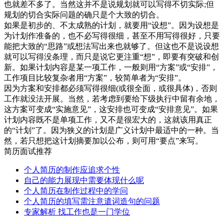
也就差不多了。当然这并不是说规划就可以写得不切实际;但
规划的切合实际问题的确只是个大致的切合。
如果是初步的、不太成熟的计划，就要用“设想”。因为设想是
为计划作准备的，也不必写得很细，甚至不用写得很好，只要
能把大致的“思路”或想法写出来也就够了。但这也不是说设想
就可以写得没条理，而只是说它更注重“想”，即要有突破和创
新。如果计划内容是某一项工作，一般则用“方案”或“安排”，
工作项目比较复杂者用“方案”，较简单者为“安排”。
因为方案和安排都必须写得很细(或很全面，或很具体)，否则
工作就没法开展。当然，若考虑到要给下级执行中留有余地，
这方案可变成“实施意见”，这安排也可变成“安排意见”。如果
计划内容既不是单项工作，又不是很宏大的，这就该用真正
的“计划”了。因为狭义的计划是广义计划中最适中的一种。当
然，若只想把这计划摘要加以公布，则可用“要点”来写。
简历面试推荐
个人简历的制作应追求个性
自己的能力展现中需要体现什么呢
个人简历在制作过程中的学问
个人简历的填写需注意遣词造句的问题
专家解析 找工作也是一门学位