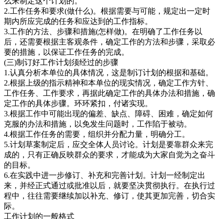
么来制定这个计划的。
2.工作任务和要求(做什么)。根据需要与可能，规定出一定时
期内所应完成的任务和应达到的工作指标。
3.工作的方法、步骤和措施(怎样做)。在明确了工作任务以
后，还需要根据主客观条件，确定工作的方法和步骤，采取必
要的措施，以保证工作任务的完成。
(三)制订好工作计划须经过的步骤
1.认真分析本单位的具体情况，这是制订计划的根据和基础。
2.根据上级的指示精神和本单位的现实情况，确定工作方针、
工作任务、工作要求，再据此确定工作的具体办法和措施，确
定工作的具体步骤。环环紧扣，付诸实现。
3.根据工作中可能出现的偏差、缺点、障碍、困难，确定如何
克服的办法和措施，以免发生问题时，工作陷于被动。
4.根据工作任务的需要，组织并分配力量，明确分工。
5.计划草案制定后，应交全体人员讨论。计划是要靠群众来完
成的，只有正确反映群众的要求，才能成为大家自觉为之奋斗
的目标。
6.在实践中进一步修订、补充和完善计划。计划一经制定出
来，并经正式通过或批准以后，就要坚决贯彻执行。在执行过
程中，往往需要继续加以补充、修订，使其更加完善，切合实
际。
工作计划的一般格式