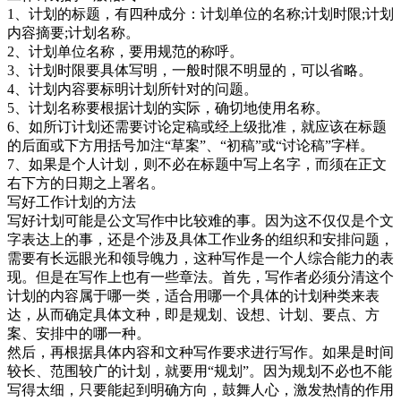
1、计划的标题，有四种成分：计划单位的名称;计划时限;计划
内容摘要;计划名称。
2、计划单位名称，要用规范的称呼。
3、计划时限要具体写明，一般时限不明显的，可以省略。
4、计划内容要标明计划所针对的问题。
5、计划名称要根据计划的实际，确切地使用名称。
6、如所订计划还需要讨论定稿或经上级批准，就应该在标题
的后面或下方用括号加注“草案”、“初稿”或“讨论稿”字样。
7、如果是个人计划，则不必在标题中写上名字，而须在正文
右下方的日期之上署名。
写好工作计划的方法
写好计划可能是公文写作中比较难的事。因为这不仅仅是个文
字表达上的事，还是个涉及具体工作业务的组织和安排问题，
需要有长远眼光和领导魄力，这种写作是一个人综合能力的表
现。但是在写作上也有一些章法。首先，写作者必须分清这个
计划的内容属于哪一类，适合用哪一个具体的计划种类来表
达，从而确定具体文种，即是规划、设想、计划、要点、方
案、安排中的哪一种。
然后，再根据具体内容和文种写作要求进行写作。如果是时间
较长、范围较广的计划，就要用“规划”。因为规划不必也不能
写得太细，只要能起到明确方向，鼓舞人心，激发热情的作用