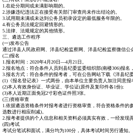
1.在处分期间或未满影响期的。
2.涉嫌违纪违法正在接受有关部门审查尚未作出结论的。
3.试用期未满或未达到公务员初录设定的最低服务年限的。
4.有公务员法规定回避情形的。
5.法律、法规规定的其他情形。
三、遴选工作程序
(一)发布公告
通过洋县人民政府网、洋县纪检监察网、洋县纪检监察微信公
(二)报名
1.报名时间：2020年4月20日—4月21日。
2.报名地点：符合条件人员到县纪委监委组织部(南楼306)报名，电话
3.报名方式：符合条件的报考者，可在公告网站下载《洋县
(1)《报名登记表》一式两份，由本单位主要负责人加注同意报
(2)本人有效身份证、毕业证、学位证(原件及复印件各1份);
(3)本人近期正面免冠2寸彩色证件照3张。
(三)资格审查
1.依据遴选资格条件对报考者进行资格审查，符合资格条件的参
选数进行相应削减)。
2.报考者提供的个人信息和相关资料必须真实有效，一经发现
(四)考试
考试分笔试和面试，满分均为100分，具体考试时间另行通知