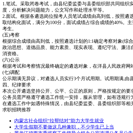
1.笔试。采取闭卷考试，由县纪委监委与县委组织部共同组织实
度，分析解决问题能力，公文写作和处理水平等。
2.面试。根据各遴选岗位报考人员笔试成绩由高到低，按照遴
取结构化面试，满分为100分，面试成绩占综合成绩的40%
考生。
(五)考察
根据综合成绩由高到低，按照遴选计划的1:1确定考察对象(综
政治思想、道德品质、能力素质、现实表现、遵纪守法、廉洁
消资格。
(六)公示
根据考试和考察情况最终确定的遴选对象，在洋县人民政府网
(七)调配
公示期满无异议，对遴选人员实行3个月试用期。试用期满,
四、纪律要求
本次公开遴选坚持公开、公平、公正的原则，严格按规定的要
公务员需严格遵守遴选工作统一安排，服从管理，如有违规行
在遴选工作中如遇特殊情况，由县纪委监委、县委组织部等相
求职招聘推荐
内蒙古社会组织“拉帮结对”助力大学生就业
大学生假期不要做这几种兼职，不少学生已上当