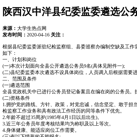
陕西汉中洋县纪委监委遴选公
来源：
大学生热点网
发布时间：
2020-04-16
关注：
根据县纪委监委派驻纪检监察组、县委巡察办编制空缺及工作
如下：
一、计划和岗位
(一)本次计划面向全县公开遴选公务员9名(具体见附件一);
(二)县纪委监委本次遴选不设具体岗位，人员调入后根据需要
二、范围及条件
(一)遴选范围
全县党政机关中已进行公务员登记备案且在编在岗的公务员。
(二)资格条件
1.拥护党的路线、方针、政策，对党忠诚，信念坚定、敢于
检监察工作业务和具有政法工作经历的同等条件下优先。
2.年龄不超过35周岁(1985年4月1日以后出生)。
3.近三年公务员年度考核结果均为称职及以上等次。
4.身体健康、能适应岗位工作需要。
(三)有以下情形的不能报名: