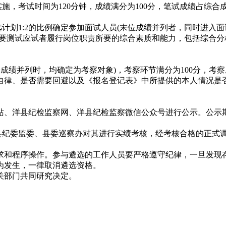
施，考试时间为120分钟，成绩满分为100分，笔试成绩占综合
选计划1:2的比例确定参加面试人员(末位成绩并列者，同时进入
。主要测试应试者履行岗位职责所要的综合素质和能力，包括综合
合成绩并列时，均确定为考察对象)，考察环节满分为100分，考
自律、是否需要回避以及《报名登记表》中所提供的本人情况是
站、洋县纪检监察网、洋县纪检监察微信公众号进行公示。公示
由县纪委监委、县委巡察办对其进行实绩考核，经考核合格的正式
求和程序操作。参与遴选的工作人员要严格遵守纪律，一旦发现
为发生，一律取消遴选资格。
关部门共同研究决定。