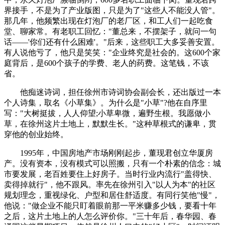
界接手，不是为了产业版图，只是为了"这些人不能没人管"。
那几年，他频繁出现在灯泡厂的老厂区，和工人们一起吃食
堂、聊家常。有老职工回忆："董总来，不摆架子，就问一句
话——'你们还有什么困难'。"后来，这些职工大多妥善安置。
有人说他亏了，他只是笑笑："企业终究是社会的。这600个家
庭背后，是600个孩子的学费、老人的药费。这笔钱，不该
省。
他痴迷诗词，担任徐州市诗词协会副会长，还出版过一本
个人诗集，取名《小草集》。为什么是"小草"?他在自序里
写："大树挺拔，人人仰望;小草卑微，遍野生根。我愿做小
草，在徐州这片土地上，默默生长。"这种草根式的谦卑，贯
穿他的创业始终。
1995年，中国房地产市场刚刚起步，董现君创立华厦房
产。没有资本，没有模式可以照搬，只有一个朴素的信念：城
市要发展，老百姓要住上好房子。当时行业内流行"盖得快、
卖得掉就行"，他不跟风。率先在徐州引入"以人为本"的社区
规划理念，重视绿化、户型和居住舒适度。有同行笑他"慢"，
他说："做企业不能只盯着眼前那一平米赚多少钱，要看十年
之后，这片土地上的人怎么评价你。"三十年后，春华园、春