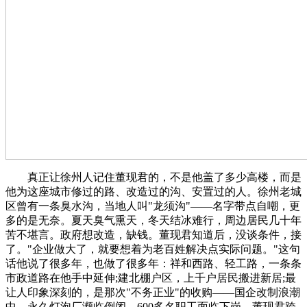
真正让徐州人记住董现君的，不是他盖了多少高楼，而是
他为这座城市修过的路、改造过的沟、安置过的人。徐州老城
区曾有一条臭水沟，当地人叫"龙须沟"——名字带点自嘲，更
多的是无奈。夏天臭气熏天，冬天结冰难行，周边居民几十年
苦不堪言。政府想改造，缺钱。董现君知道后，没谈条件，接
了。"企业做大了，就要想着为老百姓解决点实际问题。"这句
话他说了很多年，也做了很多年：祥和西路、轻工路，一条条
市政道路在他手中延伸;建北棚户区，上千户居民搬进新居;最
让人印象深刻的，是那次"不务正业"的收购——国企改制浪潮
中，永久灯泡厂濒临倒闭，600多名职工面临下岗。董现君跨