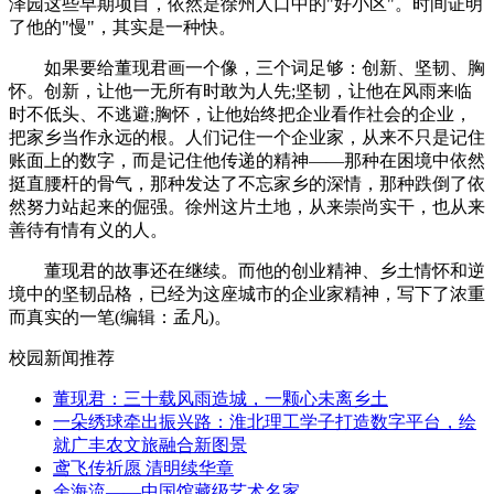
泽园这些早期项目，依然是徐州人口中的"好小区"。时间证明
了他的"慢"，其实是一种快。
如果要给董现君画一个像，三个词足够：创新、坚韧、胸
怀。创新，让他一无所有时敢为人先;坚韧，让他在风雨来临
时不低头、不逃避;胸怀，让他始终把企业看作社会的企业，
把家乡当作永远的根。人们记住一个企业家，从来不只是记住
账面上的数字，而是记住他传递的精神——那种在困境中依然
挺直腰杆的骨气，那种发达了不忘家乡的深情，那种跌倒了依
然努力站起来的倔强。徐州这片土地，从来崇尚实干，也从来
善待有情有义的人。
董现君的故事还在继续。而他的创业精神、乡土情怀和逆
境中的坚韧品格，已经为这座城市的企业家精神，写下了浓重
而真实的一笔(编辑：孟凡)。
校园新闻推荐
董现君：三十载风雨造城，一颗心未离乡土
一朵绣球牵出振兴路：淮北理工学子打造数字平台，绘
就广丰农文旅融合新图景
鸢飞传祈愿 清明续华章
余海流——中国馆藏级艺术名家