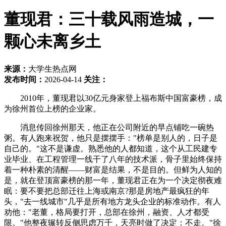
董现君：三十载风雨造城，一
颗心未离乡土
来源：
大学生热点网
发布时间：
2026-04-14
关注：
2010年，董现君以30亿元身家登上福布斯中国富豪榜，成
为徐州首位上榜的企业家。
消息传回徐州那天，他正在公司附近的早点铺吃一碗热
粥。有人跑来祝贺，他只是摆摆手："榜单是别人的，日子是
自己的。"这不是谦虚。熟悉他的人都知道，这个从工民建专
业毕业、在工程管理一线干了八年的技术派，骨子里始终保持
着一种朴素的清醒——财富是结果，不是目的。但鲜为人知的
是，就在登顶富豪榜的那一年，董现君正在为一个决定彻夜难
眠：要不要把总部迁往上海或南京?那是房地产最疯狂的年
头，"去一线城市"几乎是所有地方龙头企业的标准动作。有人
劝他："老董，格局要打开，总部在徐州，融资、人才都受
限。"他整夜辗转反侧思虑万千，天亮时做了决定：不走。"徐