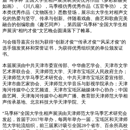
届“马季杯”全国大学生相声展演表演类优秀作品《多彩新疆美
如画》、《川八扇》，马季模仿秀优秀作品《五官争功》，文
本类优秀作品《文物医生》悉数登场，展示出大学生对相声文
化的热爱与坚守、传承与创新。伴随着戏曲、曲艺和歌曲完美
融合的创编歌曲《趣艺同声》，第四届“马季杯”全国大学生相
声展演“相约才俊”文艺晚会圆满落下了帷幕。
与会领导嘉宾分别为获得“创新才俊”“传承才俊”“风采才俊”的
选手颁发奖杯和荣誉证书，为获得优秀组织奖的单位颁发证
书。
本届展演由中共天津市委宣传部、中华曲艺学会、天津市文学
艺术界联合会、天津师范大学、天津市宝坻区人民政府主办；
天津师范大学马季艺术研究会、中共天津市宝坻区委宣传部、
天津市曲艺家协会、天津师范大学音乐与影视学院承办；天津
海河传媒中心文艺频道、天津市宝坻区融媒体中心协办；中国
曲艺网、天津海河传媒中心相声广播、教育部天津师范大学相
声传承基地、北京科技大学天津学院、天
“马季杯”全国大学生相声展演由天津师范大学马季艺术研究会
发起，首届于2017年举办，每两年举办一届，宝坻区和天津师
范大学轮流组织，前三届累计吸引全国28个省市、百余所高校