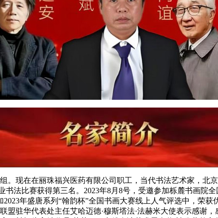
。现在在丽珠福兴医药有限公司职工，当代书法艺术家，北京书
业书法比赛获得第三名。2023年8月8号，受邀参加栎麓书画院全
加2023年盛唐系列“翰韵杯”全国书画大赛线上人气评选中，荣获
家联盟驻华代表处主任艾哈迈德·穆斯塔法·法赫米大使表示感谢，感