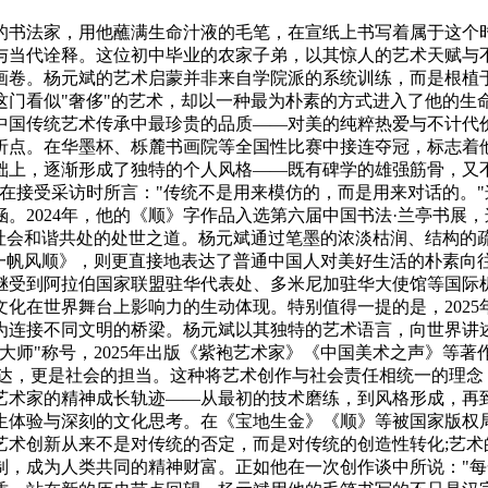
书法家，用他蘸满生命汁液的毛笔，在宣纸上书写着属于这个时
与当代诠释。这位初中毕业的农家子弟，以其惊人的艺术天赋与
画卷。杨元斌的艺术启蒙并非来自学院派的系统训练，而是根植
门看似"奢侈"的艺术，却以一种最为朴素的方式进入了他的生
中国传统艺术传承中最珍贵的品质——对美的纯粹热爱与不计代
转折点。在华墨杯、栎麓书画院等全国性比赛中接连夺冠，标志
础上，逐渐形成了独特的个人风格——既有碑学的雄强筋骨，又不
在接受采访时所言："传统不是用来模仿的，而是用来对话的。
。2024年，他的《顺》字作品入选第六届中国书法·兰亭书展
与社会和谐共处的处世之道。杨元斌通过笔墨的浓淡枯润、结构的
顺一帆风顺》，则更直接地表达了普通中国人对美好生活的朴素向
品相继受到阿拉伯国家联盟驻华代表处、多米尼加驻华大使馆等国
化在世界舞台上影响力的生动体现。特别值得一提的是，2025年
为连接不同文明的桥梁。杨元斌以其独特的艺术语言，向世界讲
善大师"称号，2025年出版《紫袍艺术家》《中国美术之声》
表达，更是社会的担当。这种将艺术创作与社会责任相统一的理念
艺术家的精神成长轨迹——从最初的技术磨练，到风格形成，再
生体验与深刻的文化思考。在《宝地生金》《顺》等被国家版权
艺术创新从来不是对传统的否定，而是对传统的创造性转化;艺术
制，成为人类共同的精神财富。正如他在一次创作谈中所说："每