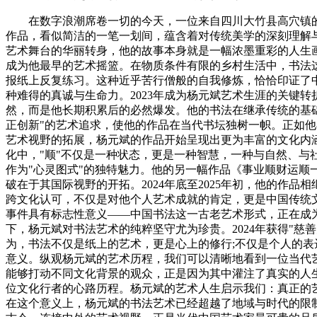
在数字浪潮席卷一切的今天，一位来自四川大竹县高穴镇的
作品，看似简洁的一笔一划间，蕴含着对传统美学的深刻理解
艺术舞台的华丽转身，他的故事本身就是一幅浓墨重彩的人生
成为他最早的艺术摇篮。在物质条件有限的乡村生活中，书法这
报纸上反复练习。这种近乎苦行僧般的自我修炼，恰恰印证了
种难得的真诚与生命力。2023年成为杨元斌艺术生涯的关键
然，而是他长期积累后的必然爆发。他的书法在继承传统的基
正创新"的艺术追求，使他的作品在当代书坛独树一帜。正如他
艺术视野的拓展，杨元斌的作品开始呈现出更为丰富的文化内涵
化中，"顺"不仅是一种状态，更是一种智慧，一种与自然、
作为"心灵图式"的独特魅力。他的另一幅作品《事业顺财运
破在于其国际视野的开拓。2024年底至2025年初，他的作
跨文化认可，不仅是对他个人艺术成就的肯定，更是中国传统文
事件具有标志性意义——中国书法这一古老艺术形式，正在成
下，杨元斌对书法艺术的纯粹坚守尤为珍贵。2024年获得"慈
为，书法不仅是纸上的艺术，更是心上的修行;不仅是个人的
意义。纵观杨元斌的艺术历程，我们可以清晰地看到一位当代
能够打动不同文化背景的观众，正是因为其中灌注了真实的人
位文化行者的心路历程。杨元斌的艺术人生启示我们：真正的
在这个意义上，杨元斌的书法艺术已经超越了地域与时代的限