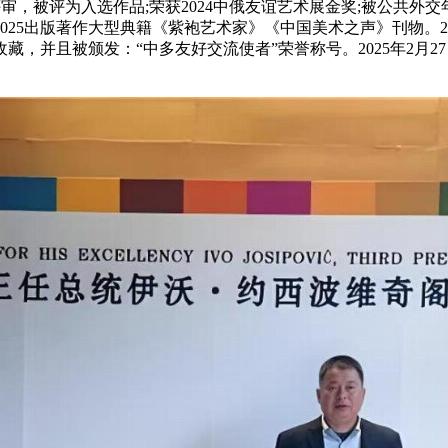
审，被评为入选作品;荣获2024中俄友谊艺术展金奖;被公共外交
25出版著作大型典籍《紫袍艺术家》《中国美术之声》刊物。2
藏，并且被颁发：“中多友好交流使者”荣誉称号。2025年2月