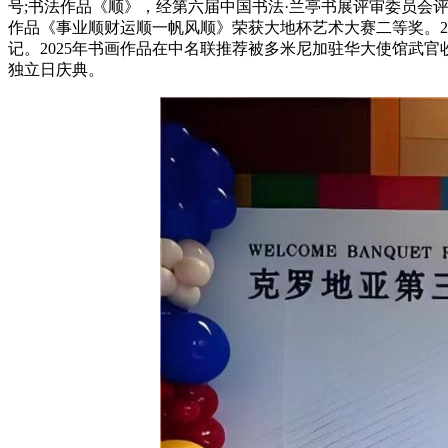
号;书法作品《顺》，经第六届中国书法·兰亭书展评审委员会评
作品《事业顺财运顺一帆风顺》荣获大地杯艺术大赛二等奖。20
记。2025年书画作品在中名联推荐被多米尼加驻华大使馆武官收
独立日庆典。