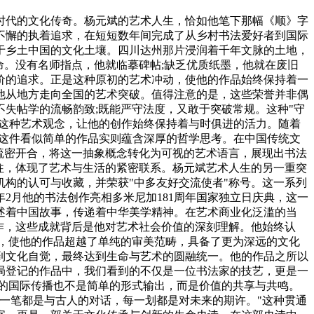
代的文化传奇。杨元斌的艺术人生，恰如他笔下那幅《顺》字
不懈的执着追求，在短短数年间完成了从乡村书法爱好者到国际
于乡土中国的文化土壤。四川达州那片浸润着千年文脉的土地，
命。没有名师指点，他就临摹碑帖;缺乏优质纸墨，他就在废旧
价的追求。正是这种原初的艺术冲动，使他的作品始终保持着一
着他从地方走向全国的艺术突破。值得注意的是，这些荣誉并非偶
失帖学的流畅韵致;既能严守法度，又敢于突破常规。这种"守
"这种艺术观念，让他的创作始终保持着与时俱进的活力。随着
，这件看似简单的作品实则蕴含深厚的哲学思考。在中国传统文
疏密开合，将这一抽象概念转化为可视的艺术语言，展现出书法
往，体现了艺术与生活的紧密联系。杨元斌艺术人生的另一重突
际机构的认可与收藏，并荣获"中多友好交流使者"称号。这一系列
2月他的书法创作亮相多米尼加181周年国家独立日庆典，这一
述着中国故事，传递着中华美学精神。在艺术商业化泛滥的当
等著作，这些成就背后是他对艺术社会价值的深刻理解。他始终认
，使他的作品超越了单纯的审美范畴，具备了更为深远的文化
到文化自觉，最终达到生命与艺术的圆融统一。他的作品之所以
局登记的作品中，我们看到的不仅是一位书法家的技艺，更是一
的国际传播也不是简单的形式输出，而是价值的共享与共鸣。
一笔都是与古人的对话，每一划都是对未来的期许。"这种贯通