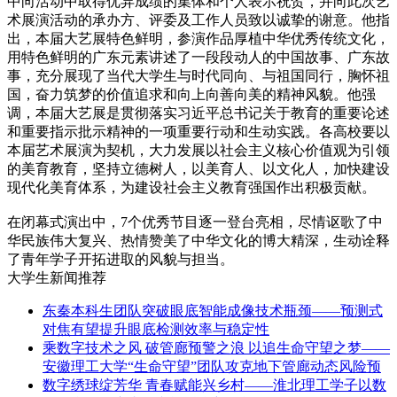
中向活动中取得优异成绩的集体和个人表示祝贺，并向此次艺
术展演活动的承办方、评委及工作人员致以诚挚的谢意。他指
出，本届大艺展特色鲜明，参演作品厚植中华优秀传统文化，
用特色鲜明的广东元素讲述了一段段动人的中国故事、广东故
事，充分展现了当代大学生与时代同向、与祖国同行，胸怀祖
国，奋力筑梦的价值追求和向上向善向美的精神风貌。他强
调，本届大艺展是贯彻落实习近平总书记关于教育的重要论述
和重要指示批示精神的一项重要行动和生动实践。各高校要以
本届艺术展演为契机，大力发展以社会主义核心价值观为引领
的美育教育，坚持立德树人，以美育人、以文化人，加快建设
现代化美育体系，为建设社会主义教育强国作出积极贡献。
在闭幕式演出中，7个优秀节目逐一登台亮相，尽情讴歌了中
华民族伟大复兴、热情赞美了中华文化的博大精深，生动诠释
了青年学子开拓进取的风貌与担当。
大学生新闻推荐
东秦本科生团队突破眼底智能成像技术瓶颈——预测式
对焦有望提升眼底检测效率与稳定性
乘数字技术之风 破管廊预警之浪 以追生命守望之梦——
安徽理工大学“生命守望”团队攻克地下管廊动态风险预
数字绣球绽芳华 青春赋能兴乡村——淮北理工学子以数